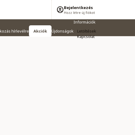
Bejelentkezés
Hozz létre új fiókot
Információk
tkozás hírlevélre
Akciók
Újdonságok
Letöltések
Kapcsolat