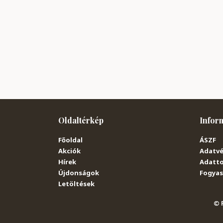
Oldaltérkép
Infor
Főoldal
ÁSZF
Akciók
Adatvé
Hírek
Adatto
Újdonságok
Fogyasz
Letöltések
© P