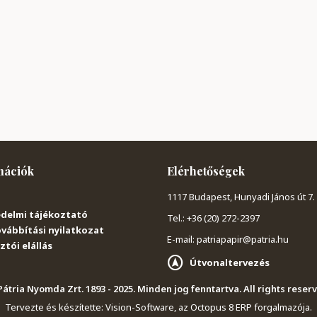
mációk
Elérhetőségek
1117 Budapest, Hunyadi János út 7.
delmi tájékoztató
Tel.: +36 (20) 272-2397
vábbítási nyilatkozat
E-mail: patriapapir@patria.hu
tói elállás
Útvonaltervezés
átria Nyomda Zrt. 1893 - 2025. Minden jog fenntartva. All rights reser
Tervezte és készítette:
Vision-Software, az Octopus 8 ERP forgalmazója
.