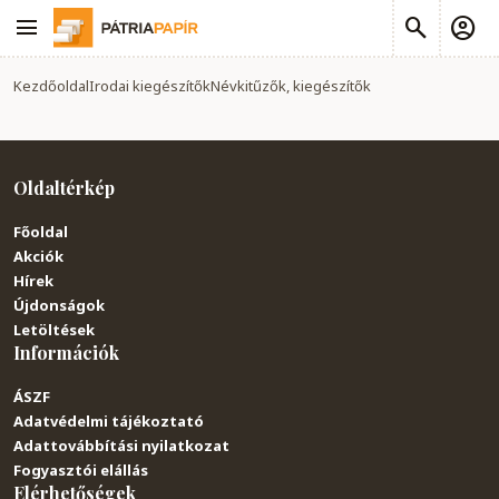
Kezdőoldal
Irodai kiegészítők
Névkitűzők, kiegészítők
Oldaltérkép
Főoldal
Akciók
Hírek
Újdonságok
Letöltések
Információk
ÁSZF
Adatvédelmi tájékoztató
Adattovábbítási nyilatkozat
Fogyasztói elállás
Elérhetőségek