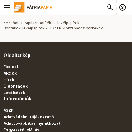
Kezdőoldal
Papíráru
Borítékok, levélpapírok
Borítékok, levélpapírok - TB/4
TB/4 öntapadós borítékok
Oldaltérkép
Főoldal
Akciók
Hírek
Újdonságok
Letöltések
Információk
ÁSZF
Adatvédelmi tájékoztató
Adattovábbítási nyilatkozat
Fogyasztói elállás