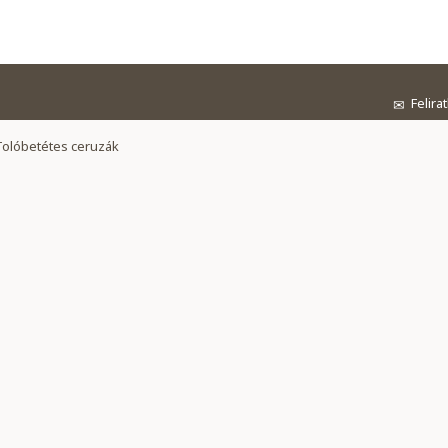
Felira
✉
Tolóbetétes ceruzák