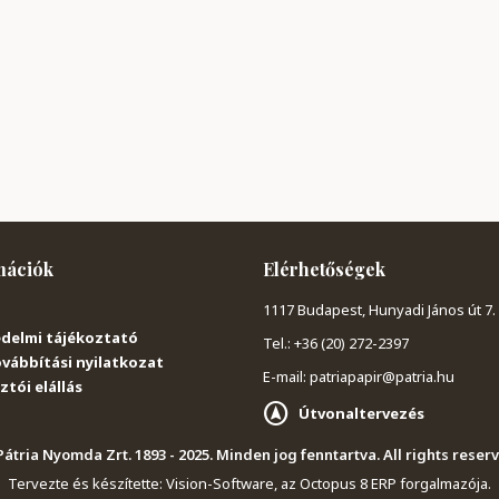
mációk
Elérhetőségek
1117 Budapest, Hunyadi János út 7.
delmi tájékoztató
Tel.: +36 (20) 272-2397
vábbítási nyilatkozat
E-mail: patriapapir@patria.hu
tói elállás
Útvonaltervezés
átria Nyomda Zrt. 1893 - 2025. Minden jog fenntartva. All rights reser
Tervezte és készítette:
Vision-Software, az Octopus 8 ERP forgalmazója
.