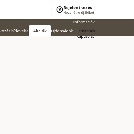
Bejelentkezés
Hozz létre új fiókot
Információk
tkozás hírlevélre
Akciók
Újdonságok
Letöltések
Kapcsolat