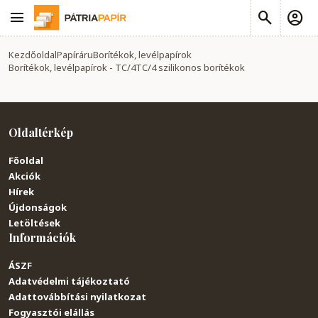
Kezdőoldal
Papíráru
Borítékok, levélpapírok
Borítékok, levélpapírok - TC/4
TC/4 szilikonos borítékok
Oldaltérkép
Főoldal
Akciók
Hírek
Újdonságok
Letöltések
Információk
ÁSZF
Adatvédelmi tájékoztató
Adattovábbítási nyilatkozat
Fogyasztói elállás